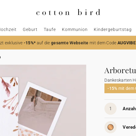
ochzeit
Geburt
Taufe
Kommunion
Kindergeburtstag
zt
exklusive
-15%*
auf die
gesamte Webseite
mit dem Code
AUGVIBE
m
Arboret
Dankeskarten H
-15%
mit dem
1
Anzahl
Vered