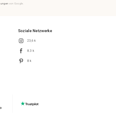
mungen
von Google.
Soziale Netzwerke
23,6 k
8.3 k
8 k