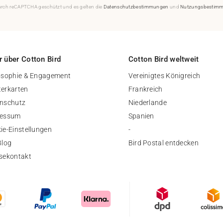
durch reCAPTCHA geschützt und es gelten die
Datenschutzbestimmungen
und
Nutzungsbestim
 über Cotton Bird
Cotton Bird weltweit
osophie & Engagement
Vereinigtes Königreich
erkarten
Frankreich
nschutz
Niederlande
ressum
Spanien
ie-Einstellungen
-
Blog
Bird Postal entdecken
sekontakt