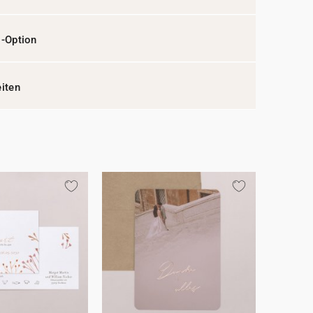
l-Option
eiten