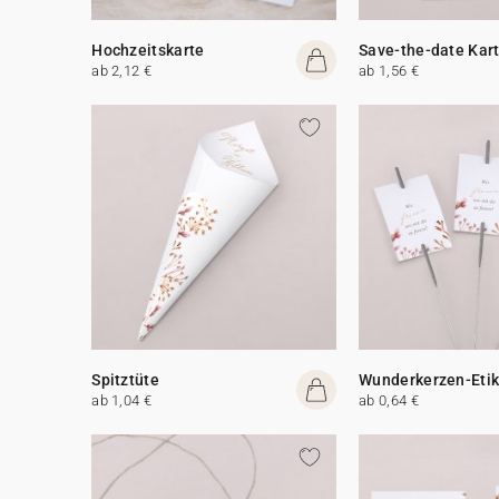
Hochzeitskarte
Save-the-date Kar
ab 2,12 €
ab 1,56 €
Spitztüte
Wunderkerzen-Etik
ab 1,04 €
ab 0,64 €