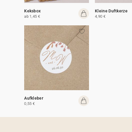
Keksbox
Kleine Duftkerze
ab 1,45 €
4,90 €
Aufkleber
0,55 €