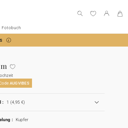
Fotobuch
S
um
ochzeit
 Code
AUGVIBES
 :
1
(4,95 €)
elung :
Kupfer