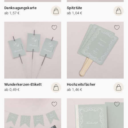
Danksagungskarte
Spitztüte
ab 1,57 €
ab 1,04 €
Wunderkerzen-Etikett
Hochzeitsfächer
ab 0,49 €
ab 1,46 €