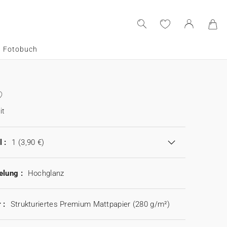
Fotobuch
it
 :
1
(3,90 €)
elung :
Hochglanz
 :
Strukturiertes Premium Mattpapier (280 g/m²)