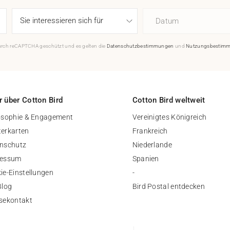
Datum
durch reCAPTCHA geschützt und es gelten die
Datenschutzbestimmungen
und
Nutzungsbestim
 über Cotton Bird
Cotton Bird weltweit
osophie & Engagement
Vereinigtes Königreich
erkarten
Frankreich
nschutz
Niederlande
ressum
Spanien
ie-Einstellungen
-
Blog
Bird Postal entdecken
sekontakt