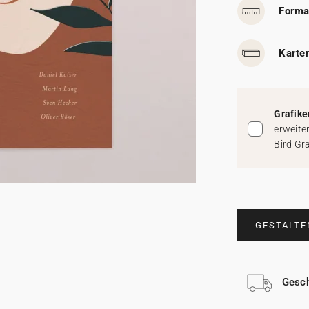
Forma
Karten
Grafike
erweite
Bird Gr
GESTALTE
Gesch