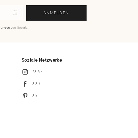
ANMELDEN
mungen
von Google.
Soziale Netzwerke
23,6 k
8.3 k
8 k