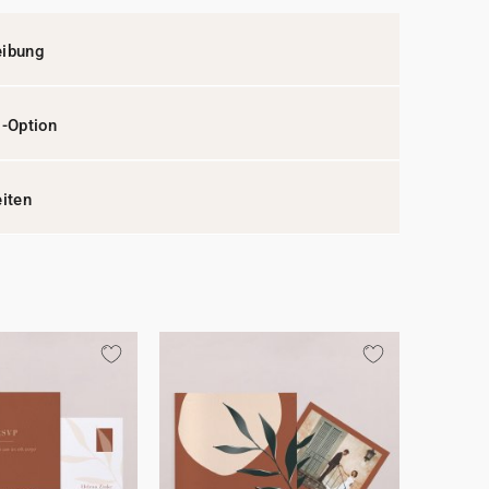
eibung
l-Option
eiten