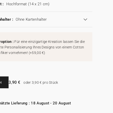
t :
Hochformat (14 x 21 cm)
halter :
Ohne Kartenhalter
roption :
Für eine einzigartige Kreation lassen Sie die
rte Personalisierung Ihres Designs von einem Cotton
afiker vornehmen!
(
+59,00 €
)
3,90 €
N
oder 3,90 € pro Stück
ätzte Lieferung : 18 August - 20 August