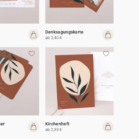
Danksagungskarte
ab 2,40 €
her
Kirchenheft
ab 2,33 €