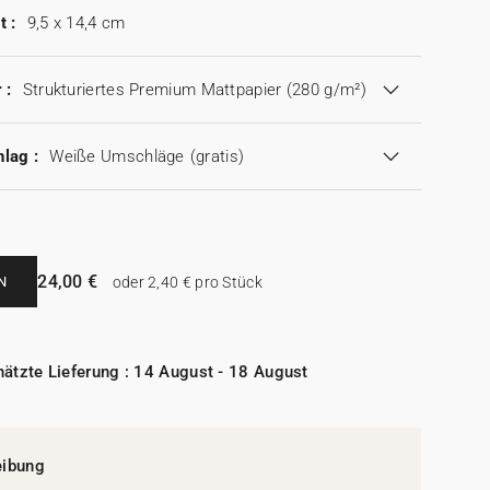
t :
9,5 x 14,4 cm
 :
Strukturiertes Premium Mattpapier (280 g/m²)
lag :
Weiße Umschläge
(gratis)
24,00 €
N
oder 2,40 € pro Stück
ätzte Lieferung : 14 August - 18 August
eibung