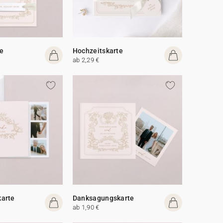
e
Hochzeitskarte
ab 2,29 €
arte
Danksagungskarte
ab 1,90 €