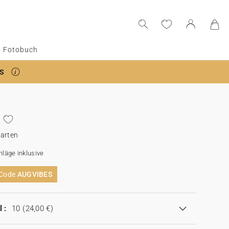
Fotobuch
S
Karten
läge inklusive
 Code
AUGVIBES
 :
10
(24,00 €)