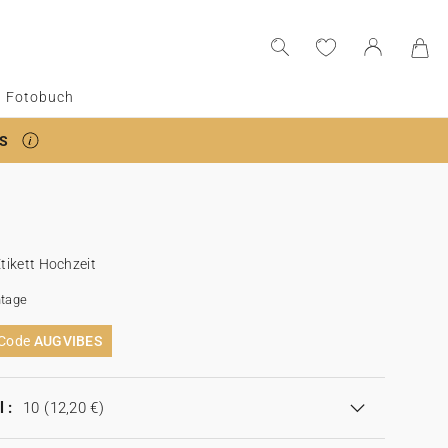
Fotobuch
S
ikett Hochzeit
tage
 Code
AUGVIBES
 :
10
(12,20 €)