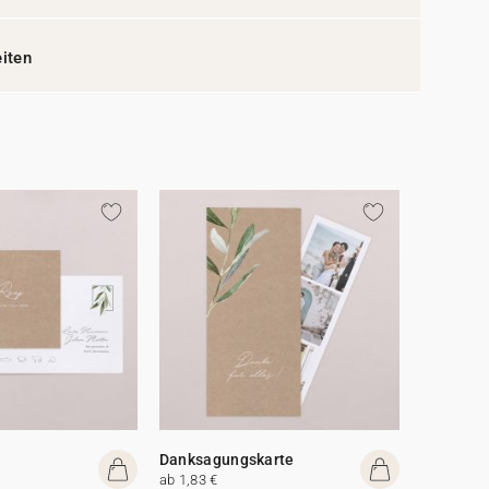
eiten
Danksagungskarte
ab 1,83 €