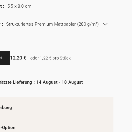
t :
5,5 x 8,0 cm
 :
Strukturiertes Premium Mattpapier (280 g/m²)
12,20 €
N
oder 1,22 € pro Stück
ätzte Lieferung : 14 August - 18 August
eibung
l-Option