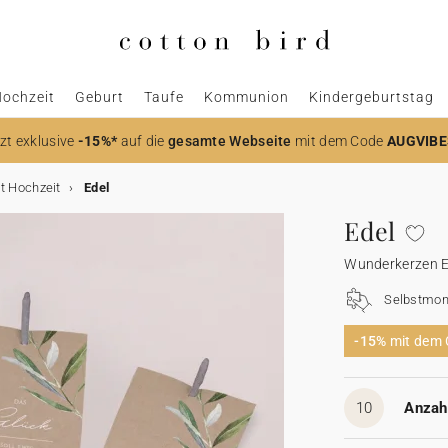
ochzeit
Geburt
Taufe
Kommunion
Kindergeburtstag
zt
exklusive
-15%*
auf die
gesamte Webseite
mit dem Code
AUGVIBE
t Hochzeit
Edel
Edel
Wunderkerzen Et
Selbstmon
-15%
mit dem
10
Anzahl