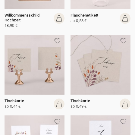
Willkommensschild
Flaschenetikett
Hochzeit
ab 0,58 €
18,90 €
Tischkarte
Tischkarte
ab 0,44 €
ab 0,49 €