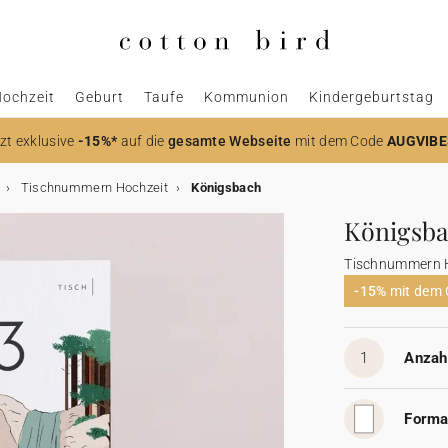
ochzeit
Geburt
Taufe
Kommunion
Kindergeburtstag
zt
exklusive
-15%*
auf die
gesamte Webseite
mit dem Code
AUGVIBE
Tischnummern Hochzeit
Königsbach
Königsb
Tischnummern 
-15%
mit dem
1
Anzahl
Forma