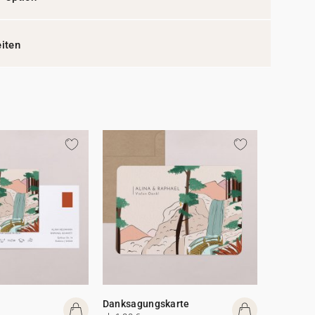
eiten
Danksagungskarte