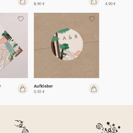
8,90 €
4,90 €
r
Aufkleber
0,55 €