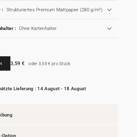
 :
Strukturiertes Premium Mattpapier (280 g/m²)
halter :
Ohne Kartenhalter
3,59 €
N
oder 3,59 € pro Stück
ätzte Lieferung : 14 August - 18 August
eibung
l-Option