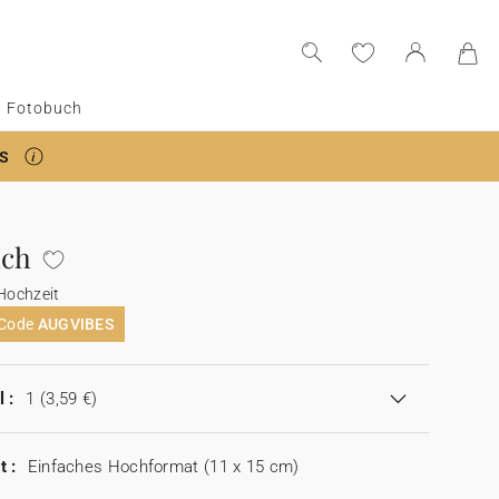
Fotobuch
S
ach
Hochzeit
 Code
AUGVIBES
 :
1
(3,59 €)
t :
Einfaches Hochformat (11 x 15 cm)