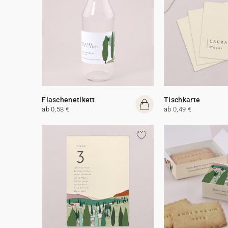
Flaschenetikett
Tischkarte
ab 0,58 €
ab 0,49 €