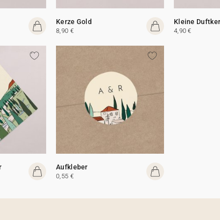
Kerze Gold
Kleine Duftke
8,90 €
4,90 €
r
Aufkleber
0,55 €