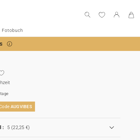
Fotobuch
S
hzeit
tage
 Code
AUGVIBES
 :
5
(22,25 €)