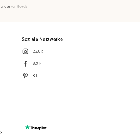
mungen
von Google.
Soziale Netzwerke
23,6 k
8.3 k
8 k