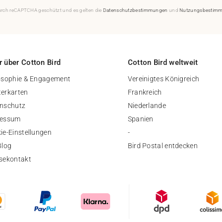
durch reCAPTCHA geschützt und es gelten die
Datenschutzbestimmungen
und
Nutzungsbestim
 über Cotton Bird
Cotton Bird weltweit
osophie & Engagement
Vereinigtes Königreich
erkarten
Frankreich
nschutz
Niederlande
ressum
Spanien
ie-Einstellungen
-
Blog
Bird Postal entdecken
sekontakt