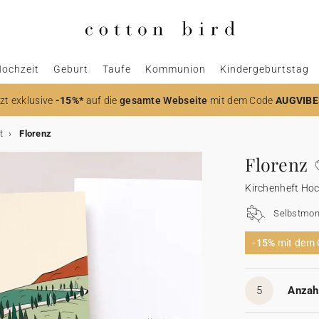
ochzeit
Geburt
Taufe
Kommunion
Kindergeburtstag
zt
exklusive
-15%*
auf die
gesamte Webseite
mit dem Code
AUGVIBE
t
Florenz
Florenz
Kirchenheft Hoc
Selbstmon
-15%
mit dem
5
Anzahl