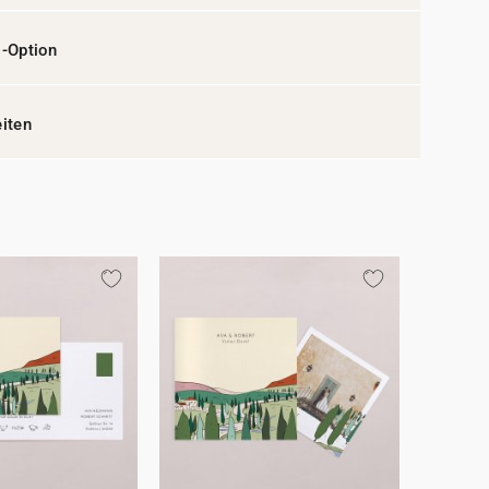
l-Option
eiten