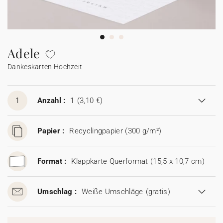
Girlande
Wunderkerzen-Etikett
Mini Glasflasche
Collab
Johanna x Cotton Bird
Spitztüte Taufe
Lesezeichen
Einwegkamera
Alle Produkte
Alles für Glückwünsche
Geschenkanhänger
Glückwunschkarte
Baumwollsäckchen
Seife
Baumwollsäckchen
Alle Accessoires
Feste & Anlässe
Seife
Adele
Dankeskarten Hochzeit
Aufkleber für Einwegkamera
Mini Glasflasche
Seife
Alle digitalen Karten
Mini Glasflasche
Baumwollsäckchen
Mini Glasflasche
Alle Geschenkkarten
Baumwollsäckchen
1
Anzahl :
1
(3,10 €)
Gutscheincodes
Papier :
Recyclingpapier (300 g/m²)
Format :
Klappkarte Querformat (15,5 x 10,7 cm)
Umschlag :
Weiße Umschläge
(gratis)