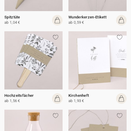
Spitztüte
Wunderkerzen-Etikett
ab 1,04 €
ab 0,59 €
Hochzeitsfächer
Kirchenheft
ab 1,56 €
ab 1,93 €