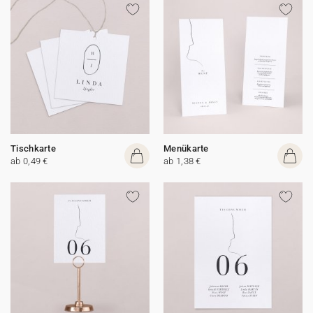
Tischkarte
Menükarte
ab 0,49 €
ab 1,38 €