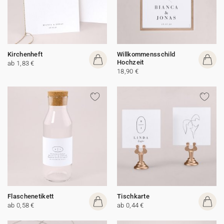
Kirchenheft
Willkommensschild
Hochzeit
ab 1,83 €
18,90 €
Flaschenetikett
Tischkarte
ab 0,58 €
ab 0,44 €