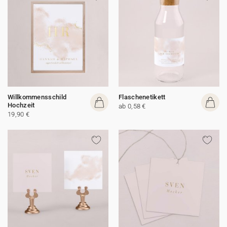
Willkommensschild
Flaschenetikett
Hochzeit
ab 0,58 €
19,90 €