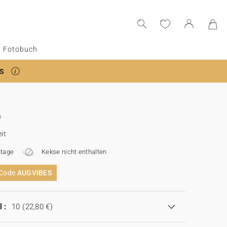
Fotobuch
S
it
tage
Kekse nicht enthalten
 Code
AUGVIBES
 :
10
(22,80 €)