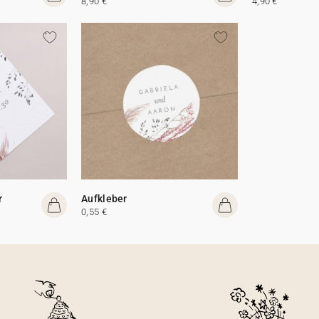
8,90 €
4,90 €
r
Aufkleber
0,55 €