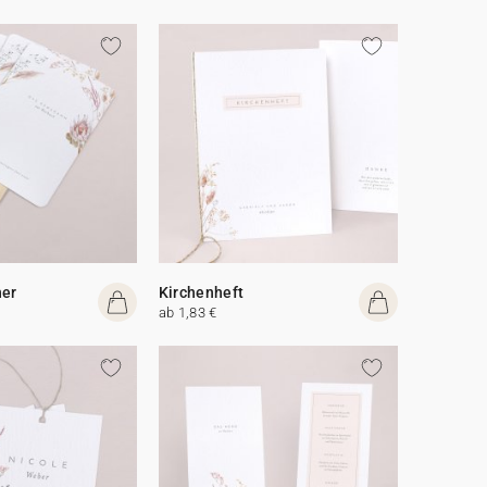
her
Kirchenheft
ab 1,83 €