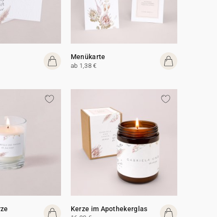
Menükarte
ab 1,38 €
rze
Kerze im Apothekerglas