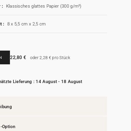
 :
Klassisches glattes Papier (300 g/m²)
t :
8 x 5,5 cm x 2,5 cm
22,80 €
N
oder 2,28 € pro Stück
ätzte Lieferung : 14 August - 18 August
eibung
l-Option