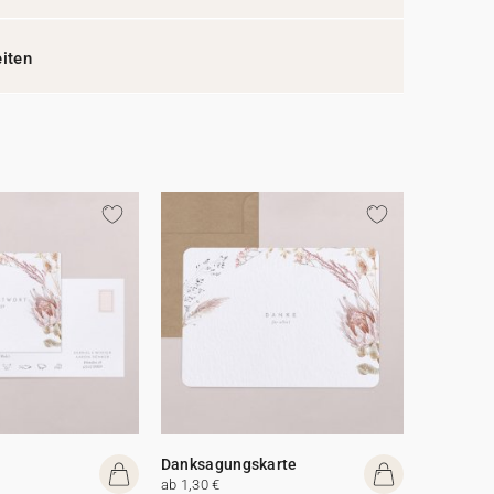
eiten
Danksagungskarte
ab 1,30 €