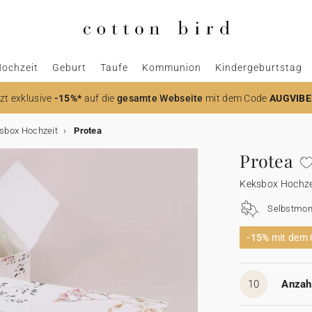
ochzeit
Geburt
Taufe
Kommunion
Kindergeburtstag
zt
exklusive
-15%*
auf die
gesamte Webseite
mit dem Code
AUGVIBE
sbox Hochzeit
Protea
Protea
Keksbox Hochze
Selbstmon
-15%
mit dem
10
Anzahl