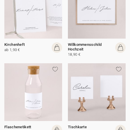
Kirchenheft
Willkommensschild
Hochzeit
ab 1,93 €
18,90 €
Flaschenetikett
Tischkarte