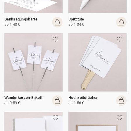
Danksagungskarte
Spitztüte
ab 1,40 €
ab 1,04 €
Wunderkerzen-Etikett
Hochzeitsfächer
ab 0,59 €
ab 1,56 €