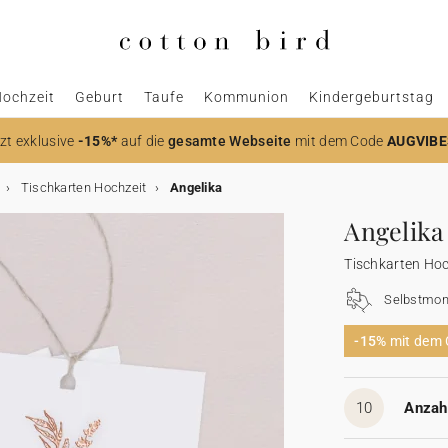
ochzeit
Geburt
Taufe
Kommunion
Kindergeburtstag
zt
exklusive
-15%*
auf die
gesamte Webseite
mit dem Code
AUGVIBE
Tischkarten Hochzeit
Angelika
Angelika
Tischkarten Hoc
Selbstmon
-15%
mit dem
10
Anzahl