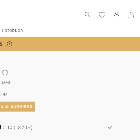
Fotobuch
S
hzeit
tage
 Code
AUGVIBES
 :
10
(13,70 €)