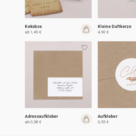
Keksbox
Kleine Duftkerze
ab 1,45 €
4,90 €
Adressaufkleber
Aufkleber
ab 0,38 €
0,55 €