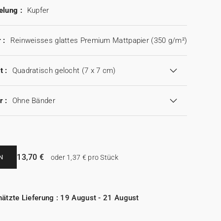
elung :
Kupfer
 :
Reinweisses glattes Premium Mattpapier (350 g/m²)
t :
Quadratisch gelocht (7 x 7 cm)
r :
Ohne Bänder
13,70 €
N
oder 1,37 € pro Stück
ätzte Lieferung : 19 August - 21 August