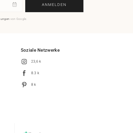
ANMELDEN
mungen
von Google.
Soziale Netzwerke
23,6 k
8.3 k
8 k