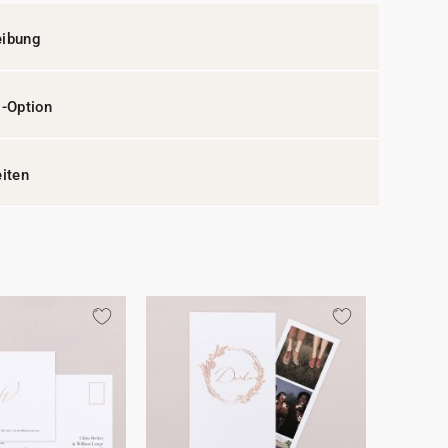
eibung
l-Option
eiten