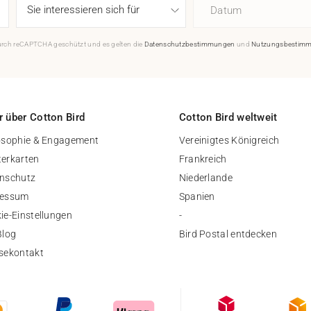
Datum
durch reCAPTCHA geschützt und es gelten die
Datenschutzbestimmungen
und
Nutzungsbestim
 über Cotton Bird
Cotton Bird weltweit
osophie & Engagement
Vereinigtes Königreich
erkarten
Frankreich
nschutz
Niederlande
ressum
Spanien
ie-Einstellungen
-
Blog
Bird Postal entdecken
sekontakt