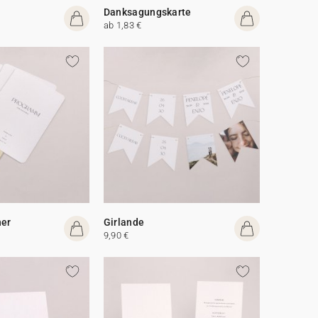
Danksagungskarte
ab 1,83 €
her
Girlande
9,90 €