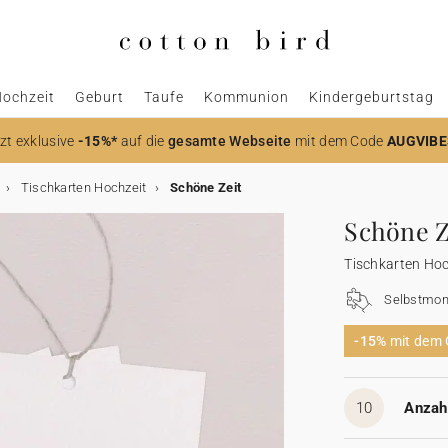
ochzeit
Geburt
Taufe
Kommunion
Kindergeburtstag
zt
exklusive
-15%*
auf die
gesamte Webseite
mit dem Code
AUGVIBE
Tischkarten Hochzeit
Schöne Zeit
Schöne Z
Tischkarten Hoc
Selbstmon
-15%
mit dem
10
Anzahl