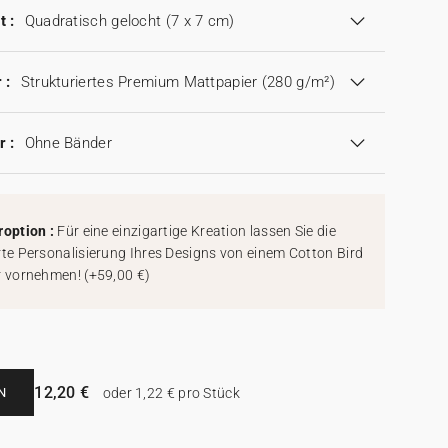
t :
Quadratisch gelocht (7 x 7 cm)
 :
Strukturiertes Premium Mattpapier (280 g/m²)
r :
Ohne Bänder
roption :
Für eine einzigartige Kreation lassen Sie die
rte Personalisierung Ihres Designs von einem Cotton Bird
r vornehmen!
(
+59,00 €
)
12,20 €
N
oder 1,22 € pro Stück