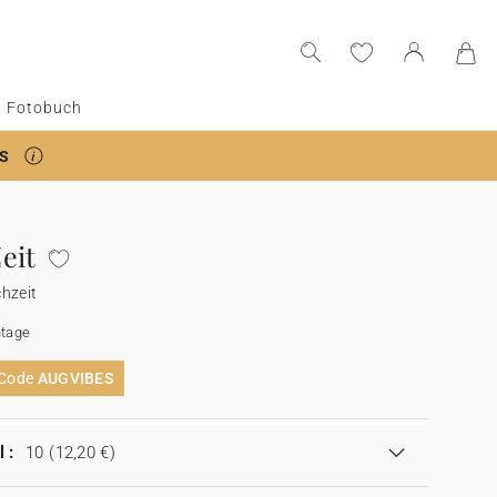
Fotobuch
S
eit
hzeit
tage
 Code
AUGVIBES
 :
10
(12,20 €)