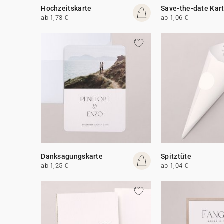
Hochzeitskarte
Save-the-date Kar
ab 1,73 €
ab 1,06 €
Danksagungskarte
Spitztüte
ab 1,25 €
ab 1,04 €