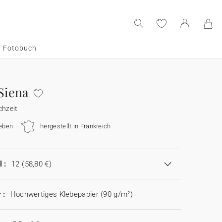
Fotobuch
Siena
chzeit
eben
hergestellt in Frankreich
 :
12
(58,80 €)
 :
Hochwertiges Klebepapier (90 g/m²)