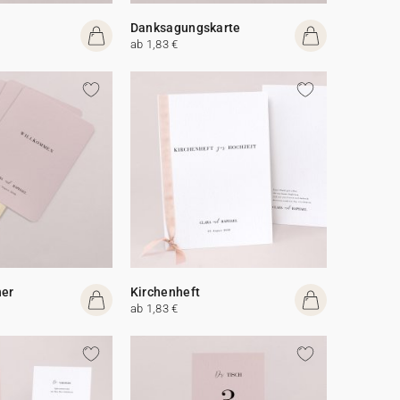
Danksagungskarte
ab 1,83 €
her
Kirchenheft
ab 1,83 €