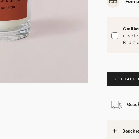
Forma
Grafike
erweite
Bird Gr
GESTALTE
Gesch
Beschr