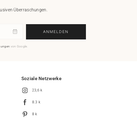
klusiven Überraschungen.
ANMELDEN
mungen
von Google.
Soziale Netzwerke
23,6 k
8.3 k
8 k