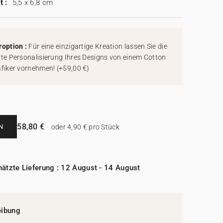
t :
5,5 x 6,8 cm
roption :
Für eine einzigartige Kreation lassen Sie die
rte Personalisierung Ihres Designs von einem Cotton
afiker vornehmen!
(
+59,00 €
)
58,80 €
N
oder 4,90 € pro Stück
ätzte Lieferung : 12 August - 14 August
eibung