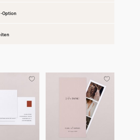
l-Option
eiten