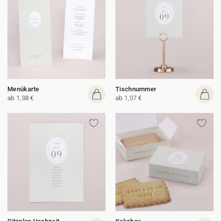
Menükarte
Tischnummer
ab 1,38 €
ab 1,07 €