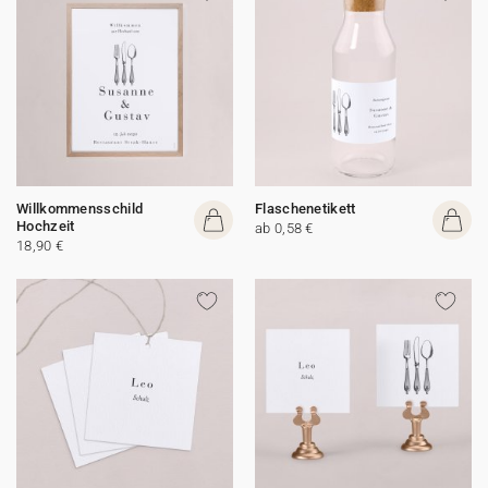
Willkommensschild
Flaschenetikett
Hochzeit
ab 0,58 €
18,90 €