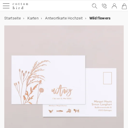
Startseite
Karten
Antwortkarte Hochzeit
Wild flowers
Hochzeit
Hochzeit
Die Hochzeitsanzeige
Zubehör Hochzeitseinladungen
Am Hochzeitstag
Dekoration
Tischdekoration
Gastgeschenke
Nach der Hochzeit
Collab
Geburt
Die Geburtsanzeige
Geburtskarten Zubehör
Die Danksagungen
Danksagungsgeschenke
Dekoration und Geschenke zur Geburt
Meilensteinkarten
Collab
Taufe
Dekoration und Gastgeschenke
Taufeinladung Zubehör
Kommunion
Dekoration und Gastgeschenke
Kommunionskarten Zubehör
Kindergeburtstag
Dekoration
Gastgeschenke
Foto
Fotobücher
Alle Produkte
Feste & Anlässe
Weihnachten
Kalender
Weihnachtsgeschenke
Alles rund um Hochzeit
Hochzeitseinladungen
Aufkleber
Dekoration
Gesamte Hochzeitsdeko
Gesamte Tischdekoration
Alle Gastgeschenke
Dankeskarte
Cotton Bird x Anna Maria Damm
Geburt
Alles rund um die Geburt
Geburtskarten
Aufkleber
Danksagungskarten
Kerzen
Zur gesamten Kollektion
Schwangerschaft
Helena Soubeyrand x Cotton Bird
Taufeinladungen
Gästebuch
Aufkleber
Kommunionskarten
Zur gesamten Kollektion
Aufkleber
Einladungskarten
Zur gesamten Kollektion
Spitztüte
Alle Foto-Produkte
Alle Fotobücher
Alle Karten
Weihnachten
Gesamte Weihnachtskollektion
Adventskalender
Zur gesamten Kollektion
Die Hochzeitsanzeige
100% personalisierbare Einladungen
Adressaufkleber
Gästebuch
Tischdekoration
Menükarte
Keksbox
Fotobuch Hochzeit
Cotton Bird x Helena Soubeyrand
Die Geburtsanzeige
Geburtskarten für Mädchen
Bänder
Dankeskarten für Mädchen
Keksbox
Messlatte
Babys erstes Jahr
Louise Misha x Cotton Bird
Taufe
Danksagungskarten
Kirchenheft
Bänder
Danksagungskarten
Gästebuch
Bänder
Dekoration
Girlande
Geschenkbox
Fotobücher
Fotobuch Stoffeinband
Alle Dekorationen
Weihnachtskarten
Wandkalender
Aufkleber
Muttertag
Save-the-Date
Am Hochzeitstag
Kirchenheft
Tischkarte
Gastgeschenke
Geschenkbox
Cotton Bird x Herbarium
Geburtskarten für Jungen
Trockenblumen
Die Danksagungen
Danksagungsgeschenke
Geschenkbox
Geburtsposter
Erinnerungskarten
Moulin Roty x Cotton Bird
Dekoration und Gastgeschenke
Menükarte
Trockenblumen
Kommunion
Dekoration und Gastgeschenke
Menükarte
Tortendeko
Gastgeschenke
Keksbox
Fotobuch Hardcover
Fotoabzüge
Alle Geschenke
Kalender
Personalisiertes Notizbuch
Vatertag
Einleger
Spitztüte
Sitzplan
Duftkerze
Nach der Hochzeit
Cotton Bird x leaubleu
100% individualisierbare Geburtskarten
Wachssiegel
Geschenkanhänger
Dekoration und Geschenke zur Geburt
Deko-Poster
Main sauvage x Cotton Bird
Kerzen
Taufeinladung Zubehör
Kerzen
Kommunionskarten Zubehör
Kindergeburtstag
Pappbecher
Geschenkanhänger
Cotton Bird x Bonton
Fotobuch Softcover
Bilderrahmen mit Passepartout
Alle Fotoprodukte
Weihnachtsgeschenke
Personalisierter Fotorahmen
Antwortkarte
Hochzeitsfächer
Tischnummer
Trockenblumensträuße
Collab
Cotton Bird x Solene Gisele
Geburtskarten Zubehör
Lernkarten
Meilensteinkarten
muc muc x Cotton Bird
Keksbox
Spitztüte
Tischset
Foto
Fotobuch Hochzeit
Polaroid Bilder
Alle Kalender
Schokoladentafel
Kollaboration Cotton Bird x Mer Mag
Zubehör Hochzeitseinladungen
Willkommensschild
Flaschenetikett
Geschenkanhänger
Cotton Bird x Gloria Monserrat
Fotobuch Geburt
Gamin Gamine x Cotton Bird
Geschenkbox
Geschenkbox
Aufkleber
Fotobuch Geburt
Personalisiertes Notizbuch
Trauer
Alles für Kindergeburtstage
Kerzen