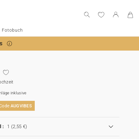
Fotobuch
S
ochzeit
läge inklusive
 Code
AUGVIBES
 :
1
(2,55 €)