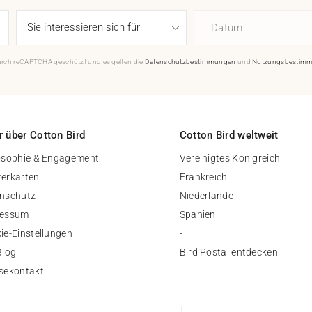
Datum
durch reCAPTCHA geschützt und es gelten die
Datenschutzbestimmungen
und
Nutzungsbestim
 über Cotton Bird
Cotton Bird weltweit
osophie & Engagement
Vereinigtes Königreich
erkarten
Frankreich
nschutz
Niederlande
ressum
Spanien
ie-Einstellungen
-
Blog
Bird Postal entdecken
sekontakt