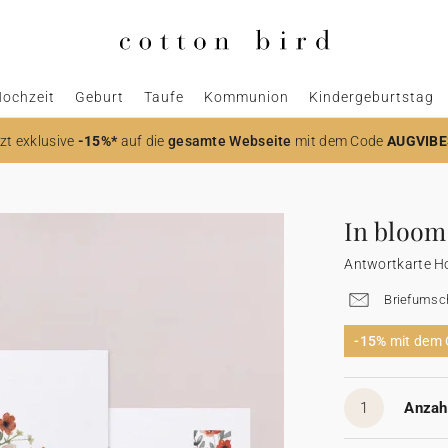
ochzeit
Geburt
Taufe
Kommunion
Kindergeburtstag
zt
exklusive
-15%*
auf die
gesamte Webseite
mit dem Code
AUGVIBE
In bloom
Antwortkarte H
Briefumsch
-15%
mit dem
1
Anzahl