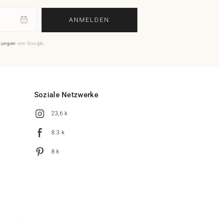
ANMELDEN
mungen
von Google.
Soziale Netzwerke
23,6 k
8.3 k
8 k