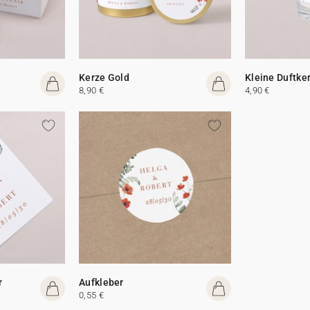
Kerze Gold
Kleine Duftke
8,90 €
4,90 €
r
Aufkleber
0,55 €