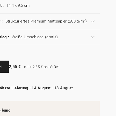
t :
14,4 x 9,5 cm
 :
Strukturiertes Premium Mattpapier (280 g/m²)
lag :
Weiße Umschläge
(gratis)
2,55 €
N
oder 2,55 € pro Stück
ätzte Lieferung : 14 August - 18 August
eibung