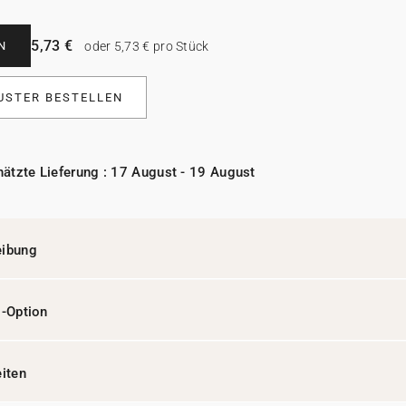
5,73 €
N
oder 5,73 € pro Stück
USTER BESTELLEN
ätzte Lieferung : 17 August - 19 August
eibung
l-Option
eiten