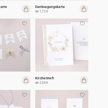
arte
Danksagungskarte
ab 1,72 €
Kirchenheft
ab 2,33 €