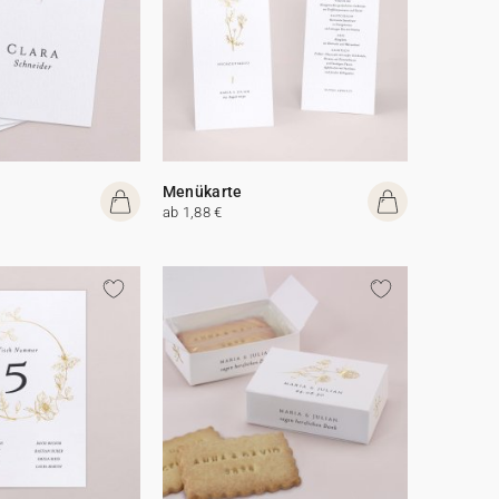
Menükarte
ab 1,88 €