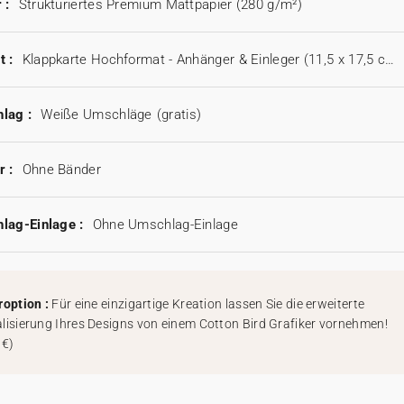
 :
Strukturiertes Premium Mattpapier (280 g/m²)
t :
Klappkarte Hochformat - Anhänger & Einleger (11,5 x 17,5 cm)
lag :
Weiße Umschläge
(gratis)
r :
Ohne Bänder
lag-Einlage :
Ohne Umschlag-Einlage
roption :
Für eine einzigartige Kreation lassen Sie die erweiterte
lisierung Ihres Designs von einem Cotton Bird Grafiker vornehmen!
 €
)