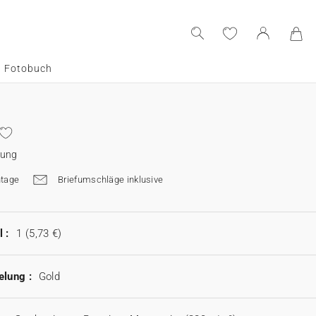
Fotobuch
dung
tage
Briefumschläge inklusive
 :
1
(5,73 €)
elung :
Gold