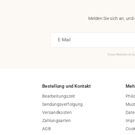
Melden Sie sich an, und
E-Mail
Diese Website ist 
Bestellung und Kontakt
Mehr
Bearbeitungszeit
Phil
Sendungsverfolgung
Must
Versandkosten
Date
Zahlungsarten
Imp
AGB
Cook