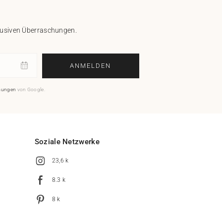
klusiven Überraschungen.
ANMELDEN
mungen
von Google.
Soziale Netzwerke
23,6 k
8.3 k
8 k