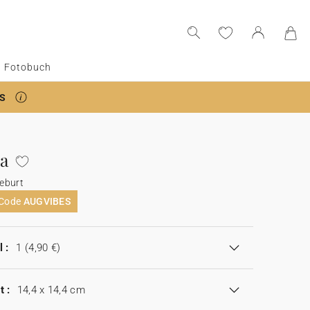
Fotobuch
S
a
eburt
 Code
AUGVIBES
 :
1
(4,90 €)
t :
14,4 x 14,4 cm