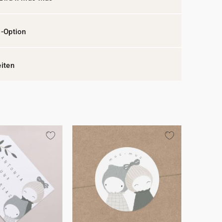
l-Option
eiten