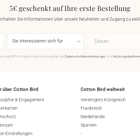
5€ geschenkt auf Ihre erste Bestellung
 erhalten Sie Informationen über unsere Neuheiten und Zugang zu ex
Datum
durch reCAPTCHA geschützt und es gelten die
Datenschutzbestimmungen
und
Nutzungsbestim
 über Cotton Bird
Cotton Bird weltweit
osophie & Engagement
Vereinigtes Königreich
erkarten
Frankreich
nschutz
Niederlande
ressum
Spanien
ie-Einstellungen
-