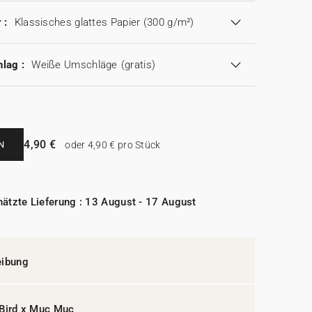
 :
Klassisches glattes Papier (300 g/m²)
lag :
Weiße Umschläge
(gratis)
4,90 €
N
oder 4,90 € pro Stück
ätzte Lieferung : 13 August - 17 August
eibung
Bird x Muc Muc