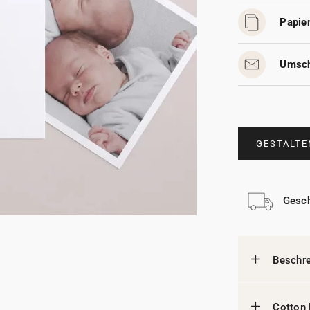
Papier
Umsch
GESTALTE
Gesch
Beschr
Cotton 