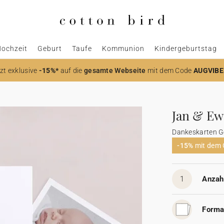
ochzeit
Geburt
Taufe
Kommunion
Kindergeburtstag
zt
exklusive
-15%*
auf die
gesamte Webseite
mit dem Code
AUGVIBE
Jan & Ew
Dankeskarten G
-15%
mit dem
1
Anzahl
Forma