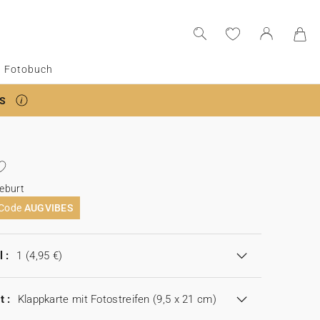
Fotobuch
S
eburt
 Code
AUGVIBES
 :
1
(4,95 €)
t :
Klappkarte mit Fotostreifen (9,5 x 21 cm)