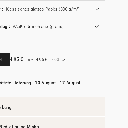
 :
Klassisches glattes Papier (300 g/m²)
lag :
Weiße Umschläge
(gratis)
4,95 €
N
oder 4,95 € pro Stück
ätzte Lieferung : 13 August - 17 August
eibung
Bird x Louise Misha