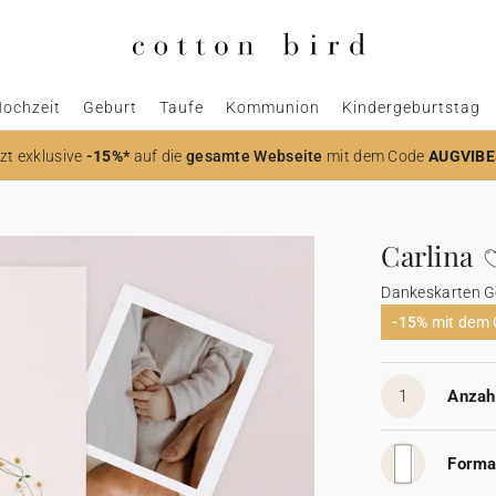
ochzeit
Geburt
Taufe
Kommunion
Kindergeburtstag
zt
exklusive
-15%*
auf die
gesamte Webseite
mit dem Code
AUGVIBE
Carlina
Dankeskarten G
-15%
mit dem
1
Anzahl
Forma