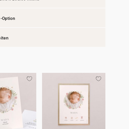
l-Option
eiten