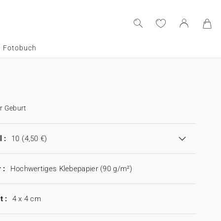
Fotobuch
er Geburt
 :
10
(4,50 €)
 :
Hochwertiges Klebepapier (90 g/m²)
t :
4 x 4 cm