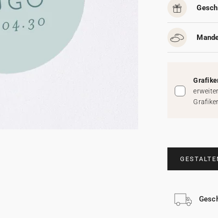
Gesch
Mande
Grafike
erweite
Grafike
GESTALTE
Gesch