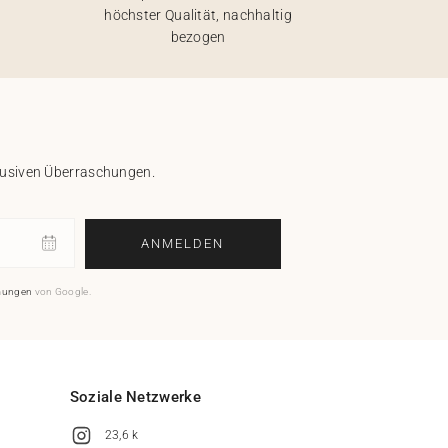
höchster Qualität, nachhaltig
bezogen
klusiven Überraschungen.
ANMELDEN
mungen
von Google.
Soziale Netzwerke
23,6 k