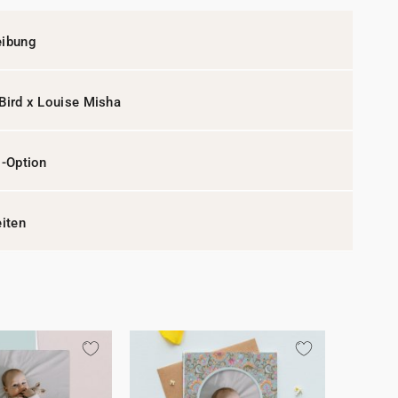
eibung
Bird x Louise Misha
l-Option
eiten