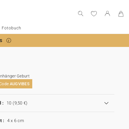
Fotobuch
S
Anhänger Geburt
 Code
AUGVIBES
 :
10
(9,50 €)
t :
4 x 6 cm