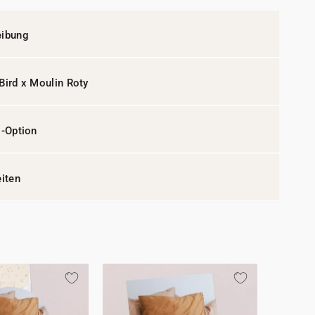
eibung
Bird x Moulin Roty
l-Option
eiten