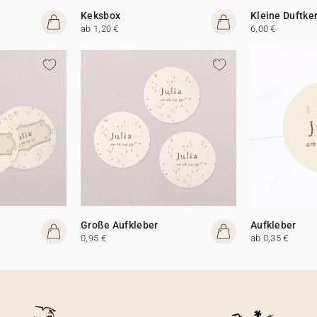
Keksbox
Kleine Duftke
ab 1,20 €
6,00 €
Große Aufkleber
Aufkleber
0,95 €
ab 0,35 €