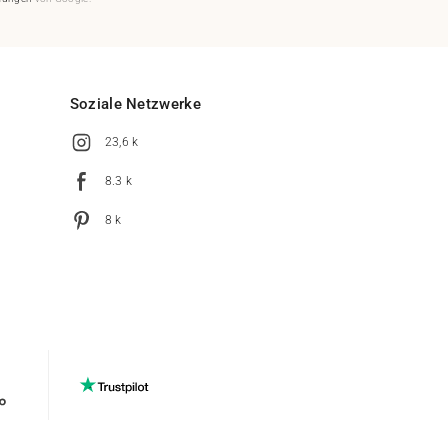
Soziale Netzwerke
23,6 k
8.3 k
8 k