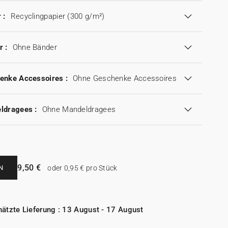
 :
Recyclingpapier (300 g/m²)
r :
Ohne Bänder
enke Accessoires :
Ohne Geschenke Accessoires
ldragees :
Ohne Mandeldragees
9,50 €
N
oder 0,95 € pro Stück
ätzte Lieferung : 13 August - 17 August