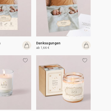
n
Danksagungen
ab 1,66 €