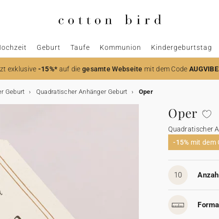
ochzeit
Geburt
Taufe
Kommunion
Kindergeburtstag
zt
exklusive
-15%*
auf die
gesamte Webseite
mit dem Code
AUGVIBE
r Geburt
Quadratischer Anhänger Geburt
Oper
Oper
Quadratischer 
-15%
mit dem
10
Anzahl
Forma