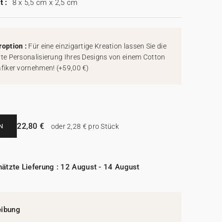
t :
8 x 5,5 cm x 2,5 cm
roption :
Für eine einzigartige Kreation lassen Sie die
rte Personalisierung Ihres Designs von einem Cotton
afiker vornehmen!
(
+59,00 €
)
22,80 €
N
oder 2,28 € pro Stück
ätzte Lieferung : 12 August - 14 August
eibung