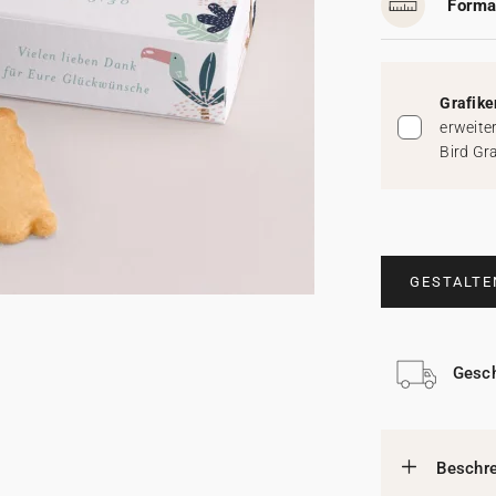
Forma
Grafike
erweite
Bird Gr
GESTALTE
Gesch
Beschr