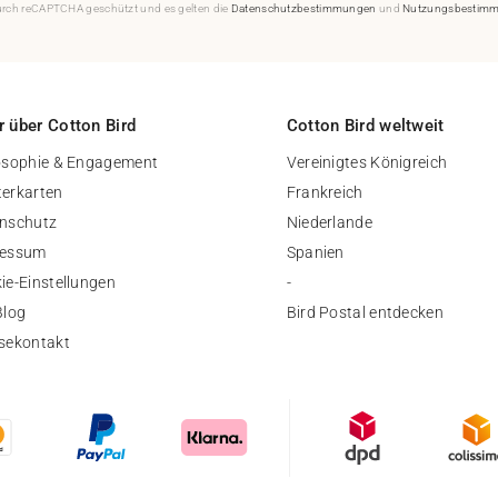
durch reCAPTCHA geschützt und es gelten die
Datenschutzbestimmungen
und
Nutzungsbestim
 über Cotton Bird
Cotton Bird weltweit
osophie & Engagement
Vereinigtes Königreich
erkarten
Frankreich
nschutz
Niederlande
ressum
Spanien
ie-Einstellungen
-
Blog
Bird Postal entdecken
sekontakt