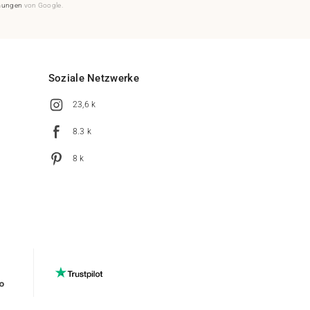
mungen
von Google.
Soziale Netzwerke
23,6 k
8.3 k
8 k