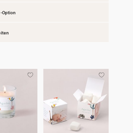
l-Option
eiten