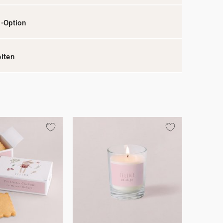
l-Option
eiten