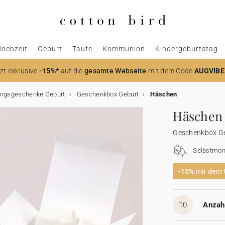
ochzeit
Geburt
Taufe
Kommunion
Kindergeburtstag
zt
exklusive
-15%*
auf die
gesamte Webseite
mit dem Code
AUGVIBE
ngsgeschenke Geburt
Geschenkbox Geburt
Häschen
Häschen
Geschenkbox G
Selbstmon
-15%
mit dem
10
Anzahl