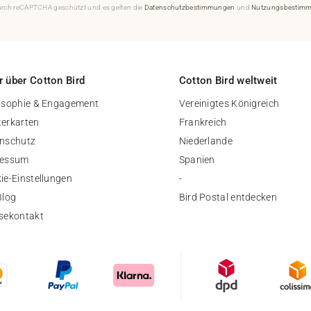
durch reCAPTCHA geschützt und es gelten die
Datenschutzbestimmungen
und
Nutzungsbestim
 über Cotton Bird
Cotton Bird weltweit
osophie & Engagement
Vereinigtes Königreich
erkarten
Frankreich
nschutz
Niederlande
ressum
Spanien
ie-Einstellungen
-
Blog
Bird Postal entdecken
sekontakt