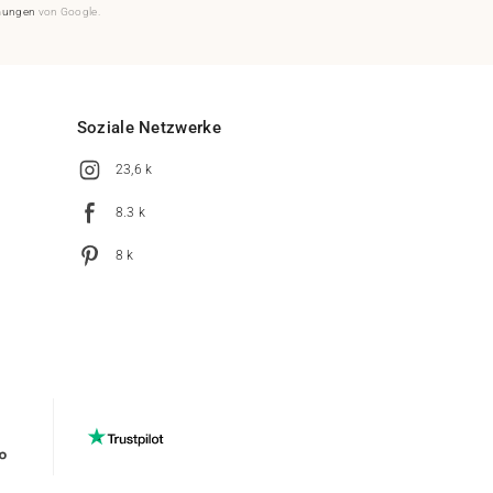
mungen
von Google.
Soziale Netzwerke
23,6 k
8.3 k
8 k