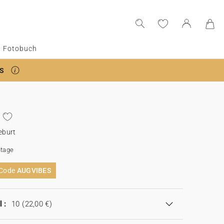
Fotobuch
S
eburt
tage
 Code
AUGVIBES
 :
10
(22,00 €)