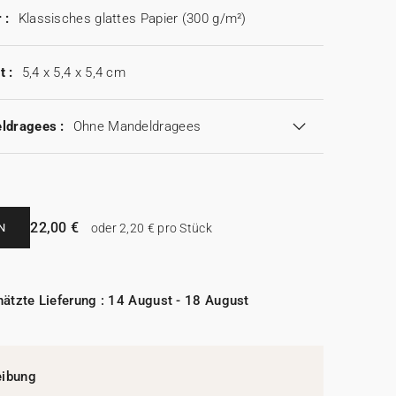
 :
Klassisches glattes Papier (300 g/m²)
t :
5,4 x 5,4 x 5,4 cm
ldragees :
Ohne Mandeldragees
22,00 €
N
oder 2,20 € pro Stück
ätzte Lieferung : 14 August - 18 August
eibung