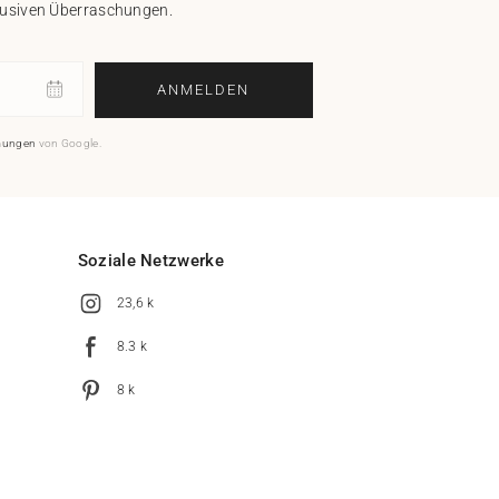
klusiven Überraschungen.
ANMELDEN
mungen
von Google.
Soziale Netzwerke
23,6 k
8.3 k
8 k