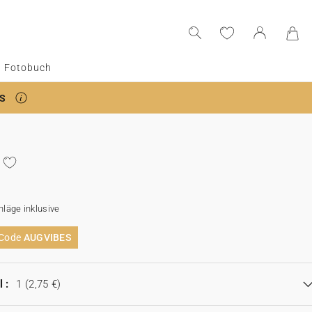
Fotobuch
S
läge inklusive
 Code
AUGVIBES
 :
1
(2,75 €)