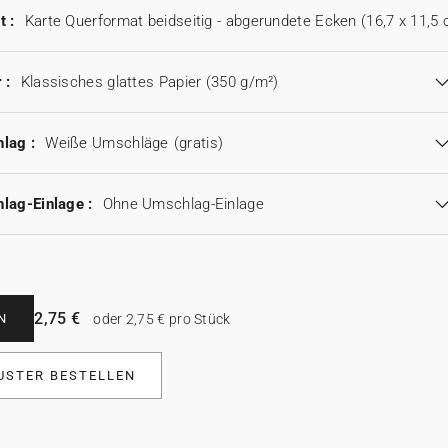
t :
Karte Querformat beidseitig - abgerundete Ecken (16,7 x 11,5
 :
Klassisches glattes Papier (350 g/m²)
lag :
Weiße Umschläge
(gratis)
lag-Einlage :
Ohne Umschlag-Einlage
2,75 €
N
oder 2,75 € pro Stück
USTER BESTELLEN