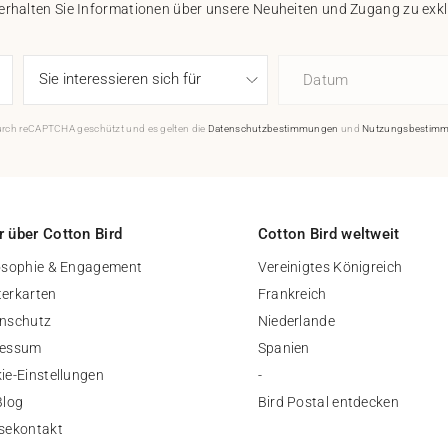
 erhalten Sie Informationen über unsere Neuheiten und Zugang zu ex
Datum
durch reCAPTCHA geschützt und es gelten die
Datenschutzbestimmungen
und
Nutzungsbestim
 über Cotton Bird
Cotton Bird weltweit
osophie & Engagement
Vereinigtes Königreich
erkarten
Frankreich
nschutz
Niederlande
ressum
Spanien
ie-Einstellungen
-
Blog
Bird Postal entdecken
sekontakt