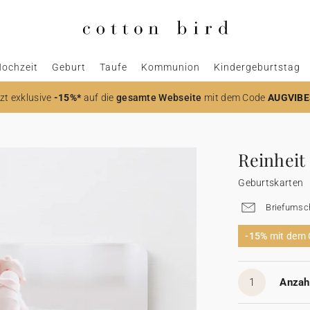
ochzeit
Geburt
Taufe
Kommunion
Kindergeburtstag
zt
exklusive
-15%*
auf die
gesamte Webseite
mit dem Code
AUGVIBE
Reinheit
Geburtskarten
Briefumsch
-15%
mit dem
1
Anzahl