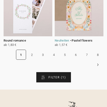
Round romance
Neuheiten
Pastel flowers
ab 1,83 €
ab 1,57 €
1
2
3
4
5
6
7
8
›
FILTER
(1)