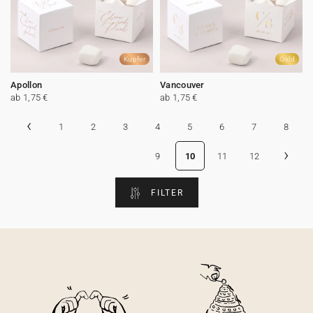
Kupfer
Gold
Apollon
Vancouver
ab 1,75 €
ab 1,75 €
‹
1
2
3
4
5
6
7
8
›
9
10
11
12
FILTER