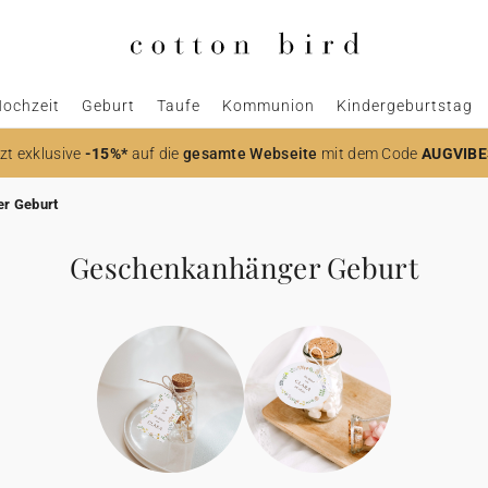
ochzeit
Geburt
Taufe
Kommunion
Kindergeburtstag
zt
exklusive
-15%*
auf die
gesamte Webseite
mit dem Code
AUGVIBE
r Geburt
Geschenkanhänger Geburt