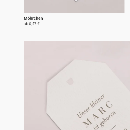
Möhrchen
ab 0,47 €