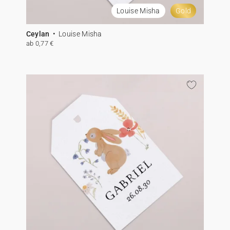
Louise Misha
Gold
Ceylan
Louise Misha
ab 0,77 €