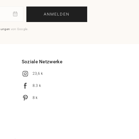
ANMELDEN
mungen
von Google.
Soziale Netzwerke
23,6 k
8.3 k
8 k