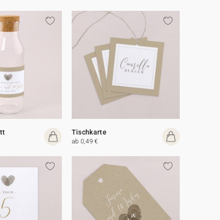
tt
Tischkarte
ab 0,49 €