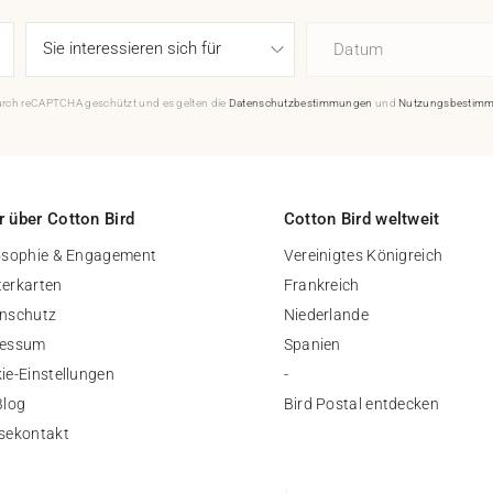
Datum
durch reCAPTCHA geschützt und es gelten die
Datenschutzbestimmungen
und
Nutzungsbestim
 über Cotton Bird
Cotton Bird weltweit
osophie & Engagement
Vereinigtes Königreich
erkarten
Frankreich
nschutz
Niederlande
ressum
Spanien
ie-Einstellungen
-
Blog
Bird Postal entdecken
sekontakt