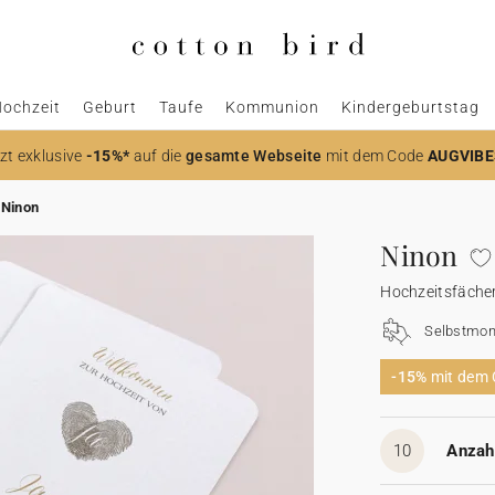
ochzeit
Geburt
Taufe
Kommunion
Kindergeburtstag
zt
exklusive
-15%*
auf die
gesamte Webseite
mit dem Code
AUGVIBE
Ninon
Ninon
Hochzeitsfäche
Selbstmon
-15%
mit dem
10
Anzahl