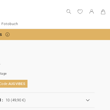
Fotobuch
S
r
tage
 Code
AUGVIBES
 :
10
(49,90 €)