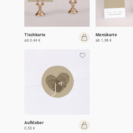
Tischkarte
Menükarte
ab 0,44 €
ab 1,38 €
Aufkleber
0,55 €