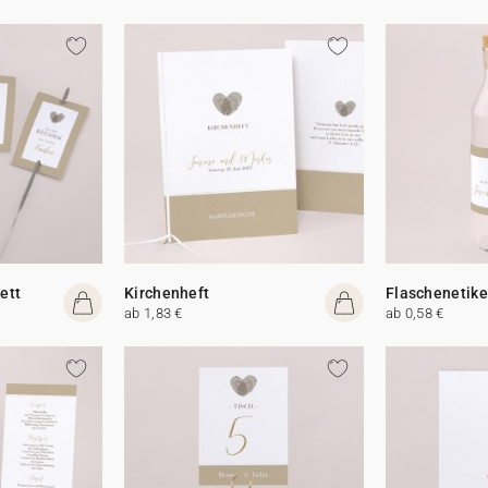
ett
Kirchenheft
Flaschenetike
ab 1,83 €
ab 0,58 €