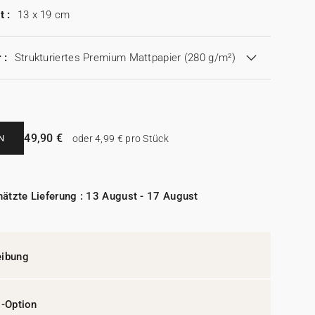
t :
13 x 19 cm
 :
Strukturiertes Premium Mattpapier (280 g/m²)
49,90 €
N
oder 4,99 € pro Stück
ätzte Lieferung : 13 August - 17 August
eibung
l-Option