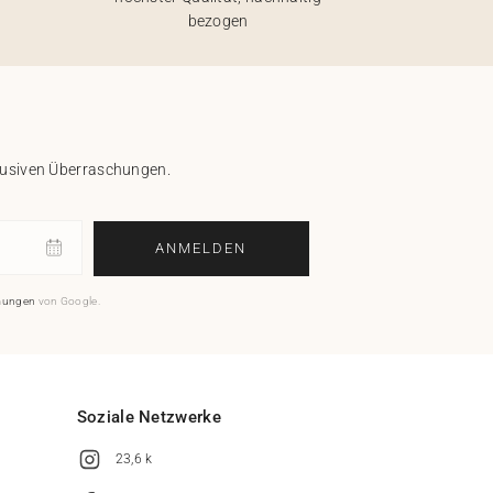
bezogen
klusiven Überraschungen.
ANMELDEN
mungen
von Google.
Soziale Netzwerke
23,6 k