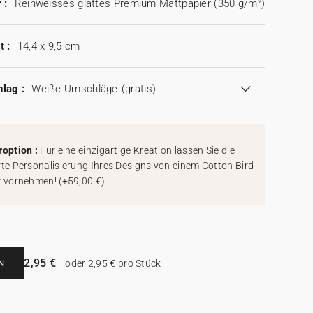
 :
Reinweisses glattes Premium Mattpapier (350 g/m²)
t :
14,4 x 9,5 cm
lag :
Weiße Umschläge
(gratis)
roption :
Für eine einzigartige Kreation lassen Sie die
rte Personalisierung Ihres Designs von einem Cotton Bird
r vornehmen!
(
+59,00 €
)
2,95 €
N
oder 2,95 € pro Stück