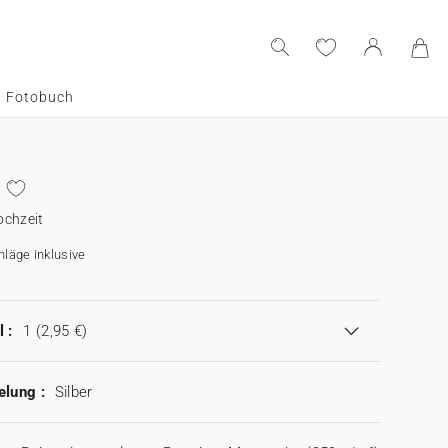
Fotobuch
ochzeit
läge inklusive
 :
1
(2,95 €)
elung :
Silber