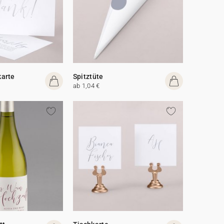
arte
Spitztüte
ab 1,04 €