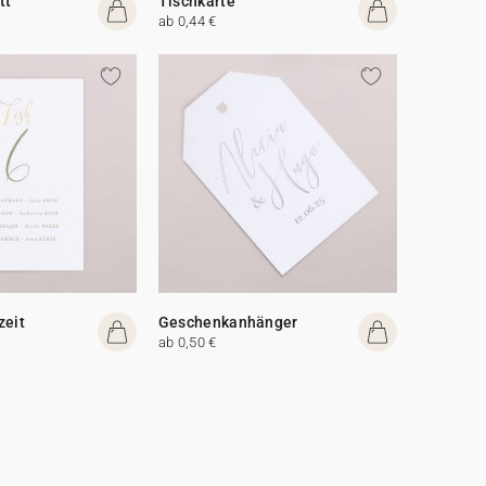
tt
Tischkarte
ab 0,44 €
zeit
Geschenkanhänger
ab 0,50 €