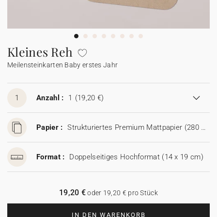
Girlande
Wunderkerzen-Etikett
Mini Glasflasche
Collab
Johanna x Cotton Bird
Spitztüte Taufe
Lesezeichen
Einwegkamera
Alle Produkte
Alles für Glückwünsche
Geschenkanhänger
Glückwunschkarte
Baumwollsäckchen
Seife
Baumwollsäckchen
Alle Accessoires
Feste & Anlässe
Seife
Kleines Reh
Meilensteinkarten Baby erstes Jahr
Aufkleber für Einwegkamera
Mini Glasflasche
Seife
Alle digitalen Karten
Mini Glasflasche
Baumwollsäckchen
Mini Glasflasche
Alle Geschenkkarten
Baumwollsäckchen
1
Anzahl :
1
(19,20 €)
Gutscheincodes
Papier :
Strukturiertes Premium Mattpapier (280 g/m²)
Format :
Doppelseitiges Hochformat (14 x 19 cm)
19,20 €
oder 19,20 € pro Stück
IN DEN WARENKORB